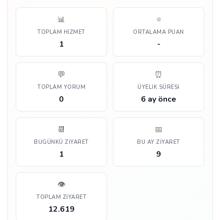
📊
⭐
TOPLAM HIZMET
ORTALAMA PUAN
1
-
💬
⏰
TOPLAM YORUM
ÜYELIK SÜRESI
0
6 ay önce
📆
📅
BUGÜNKÜ ZIYARET
BU AY ZIYARET
1
9
👁️
TOPLAM ZIYARET
12.619