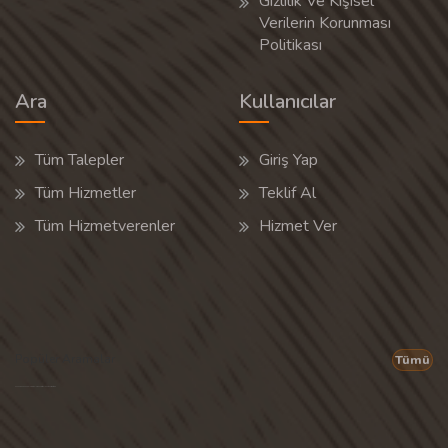
Gizlilik Ve Kişisel
Verilerin Korunması
Politikası
Ara
Kullanıcılar
Tüm Talepler
Giriş Yap
Tüm Hizmetler
Teklif Al
Tüm Hizmetverenler
Hizmet Ver
Popüler Aramalar
Tümü
Son 30 günün popüler aramalarından rastgele 20 tanesi gösterilir.