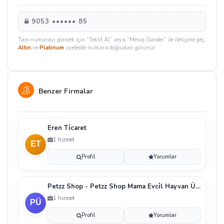
9053 •••••• 85
Tam numarayı görmek için “Teklif Al” veya “Mesaj Gönder” ile iletişime geç.
Altın
ve
Platinum
üyelerde numara doğrudan görünür.
Benzer Firmalar
Eren Ti̇caret
1 hizmet
Profil
Yorumlar
Petzz Shop - Petzz Shop Mama Evci̇l Hayvan Ürünleri̇
1 hizmet
Profil
Yorumlar