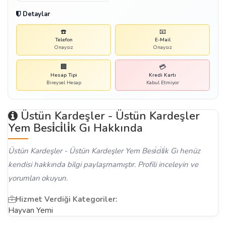
Detaylar
☎️
📧
Telefon
E-Mail
Onaysız
Onaysız
🏢
💳
Hesap Tipi
Kredi Kartı
Bireysel Hesap
Kabul Etmiyor
Üstün Kardeşler - Üstün Kardeşler
Yem Besi̇ci̇li̇k Gı Hakkında
Üstün Kardeşler - Üstün Kardeşler Yem Besi̇ci̇li̇k Gı henüz
kendisi hakkında bilgi paylaşmamıştır. Profili inceleyin ve
yorumları okuyun.
Hizmet Verdiği Kategoriler:
Hayvan Yemi