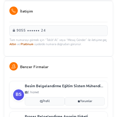
İletişim
9055 •••••• 24
Tam numarayı görmek için “Teklif Al” veya “Mesaj Gönder” ile iletişime geç.
Altın
ve
Platinum
üyelerde numara doğrudan görünür.
Benzer Firmalar
Besi̇m Belgelendi̇rme Eği̇ti̇m Si̇stem Mühendi̇sli̇ği̇ San
1 hizmet
Profil
Yorumlar
Proses Belgelendi̇rme Anoni̇m Şi̇rketi̇