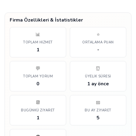
Firma Özellikleri & İstatistikler
📊
⭐
TOPLAM HIZMET
ORTALAMA PUAN
1
-
💬
⏰
TOPLAM YORUM
ÜYELIK SÜRESI
0
1 ay önce
📆
📅
BUGÜNKÜ ZIYARET
BU AY ZIYARET
1
5