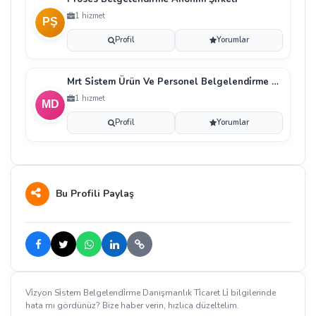
1 hizmet
Profil
Yorumlar
Mrt Si̇stem Ürün Ve Personel Belgelendi̇rme Deneti̇m
1 hizmet
Profil
Yorumlar
Bu Profili Paylaş
Vi̇zyon Si̇stem Belgelendi̇rme Danışmanlık Ti̇caret Li̇ bilgilerinde
hata mı gördünüz? Bize haber verin, hızlıca düzeltelim.