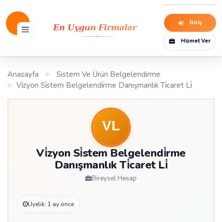
Giriş
Hizmet Ver
Anasayfa
Sistem Ve Ürün Belgelendirme
Vi̇zyon Si̇stem Belgelendi̇rme Danışmanlık Ti̇caret Li̇
Vi̇zyon Si̇stem Belgelendi̇rme
Danışmanlık Ti̇caret Li̇
Bireysel Hesap
Üyelik: 1 ay önce