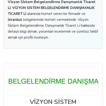
Vi̇zyon Si̇stem Belgelendi̇rme Danışmanlık Ti̇caret
Li̇
,
VİZYON SİSTEM BELGELENDİRME DANIŞMANLIK
TİCARET Lİ
alanında hizmet veren bir firmadır ve
İstanbul
bölgelerinde hizmet vermektedir. Vi̇zyon
Si̇stem Belgelendi̇rme Danışmanlık Ti̇caret Li̇ hakkında
detaylı bilgi almak, yorumları incelemek ve ücretsiz teklif
almak için profili inceleyin.
VİZYON SİSTEM