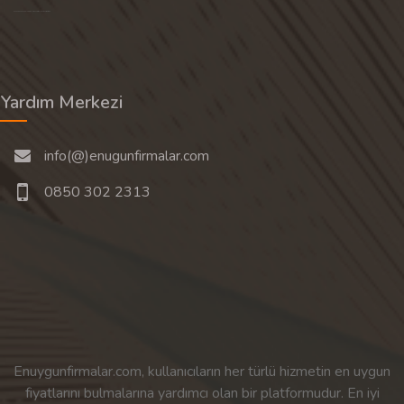
Son 30 günün popüler aramalarından rastgele 20 tanesi gösterilir.
Yardım Merkezi
info(@)enugunfirmalar.com
0850 302 2313
Enuygunfirmalar.com, kullanıcıların her türlü hizmetin en uygun
fiyatlarını bulmalarına yardımcı olan bir platformudur. En iyi