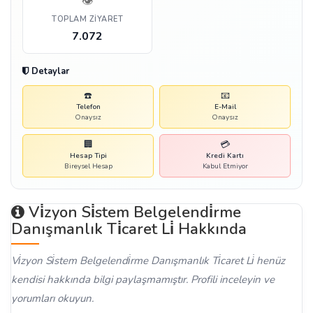
👁️
TOPLAM ZIYARET
7.072
Detaylar
☎️
📧
Telefon
E-Mail
Onaysız
Onaysız
🏢
💳
Hesap Tipi
Kredi Kartı
Bireysel Hesap
Kabul Etmiyor
Vi̇zyon Si̇stem Belgelendi̇rme
Danışmanlık Ti̇caret Li̇ Hakkında
Vi̇zyon Si̇stem Belgelendi̇rme Danışmanlık Ti̇caret Li̇ henüz
kendisi hakkında bilgi paylaşmamıştır. Profili inceleyin ve
yorumları okuyun.