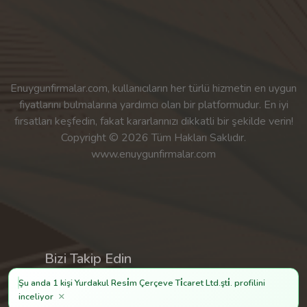
Enuygunfirmalar.com, kullanıcıların her türlü hizmetin en uygun
fiyatlarını bulmalarına yardımcı olan bir platformudur. En iyi
fırsatları keşfedin, fakat kararlarınızı dikkatli bir şekilde verin!
Copyright © 2026 Tüm Hakları Saklıdır.
www.enuygunfirmalar.com
Bizi Takip Edin
Şu anda 1 kişi Yurdakul Resi̇m Çerçeve Ti̇caret Ltd.şti̇. profilini
×
inceliyor