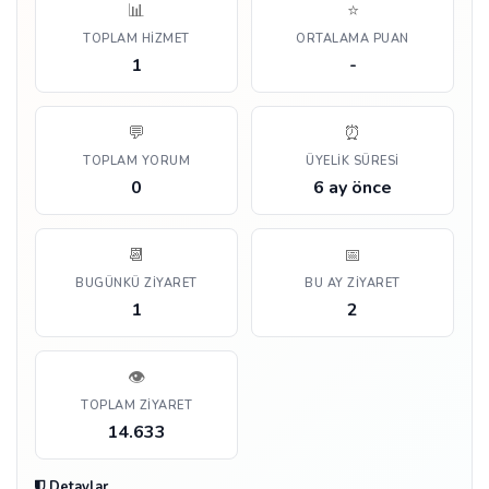
📊
⭐
TOPLAM HIZMET
ORTALAMA PUAN
1
-
💬
⏰
TOPLAM YORUM
ÜYELIK SÜRESI
0
6 ay önce
📆
📅
BUGÜNKÜ ZIYARET
BU AY ZIYARET
1
2
👁️
TOPLAM ZIYARET
14.633
Detaylar