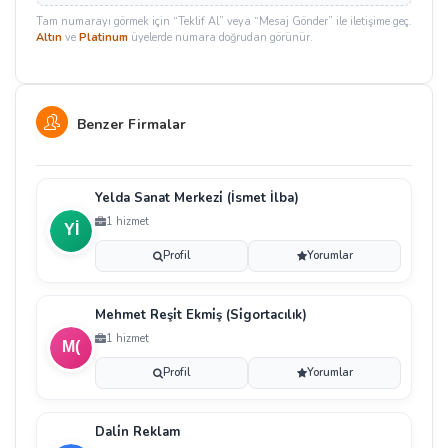
Tam numarayı görmek için “Teklif Al” veya “Mesaj Gönder” ile iletişime geç.
Altın
ve
Platinum
üyelerde numara doğrudan görünür.
Benzer Firmalar
Yelda Sanat Merkezi̇ (İsmet İlba)
1 hizmet
Profil
Yorumlar
Mehmet Reşi̇t Ekmi̇ş (Si̇gortacılık)
1 hizmet
Profil
Yorumlar
Dali̇n Reklam