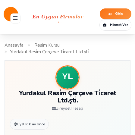
Giriş
Hizmet Ver
Anasayfa
Resim Kursu
Yurdakul Resi̇m Çerçeve Ti̇caret Ltd.şti̇.
Yurdakul Resi̇m Çerçeve Ti̇caret
Ltd.şti̇.
Bireysel Hesap
Üyelik: 6 ay önce