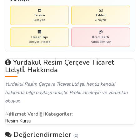
☎️
📧
Telefon
E-Mail
Onaysız
Onaysız
🏢
💳
Hesap Tipi
Kredi Kartı
Bireysel Hesap
Kabul Etmiyor
Yurdakul Resi̇m Çerçeve Ti̇caret
Ltd.şti̇. Hakkında
Yurdakul Resi̇m Çerçeve Ti̇caret Ltd.şti̇. henüz kendisi
hakkında bilgi paylaşmamıştır. Profili inceleyin ve yorumları
okuyun.
Hizmet Verdiği Kategoriler:
Resim Kursu
Değerlendirmeler
(0)