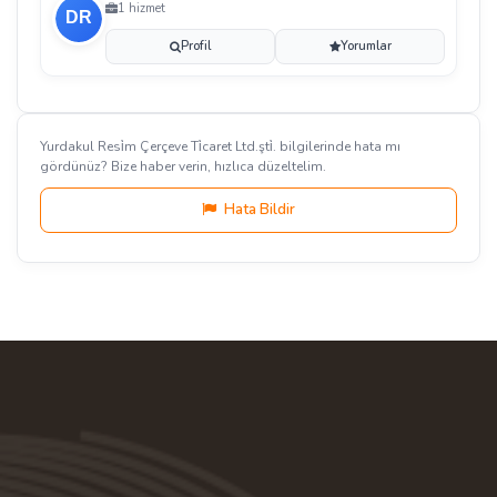
1 hizmet
Profil
Yorumlar
Yurdakul Resi̇m Çerçeve Ti̇caret Ltd.şti̇. bilgilerinde hata mı
gördünüz? Bize haber verin, hızlıca düzeltelim.
Hata Bildir