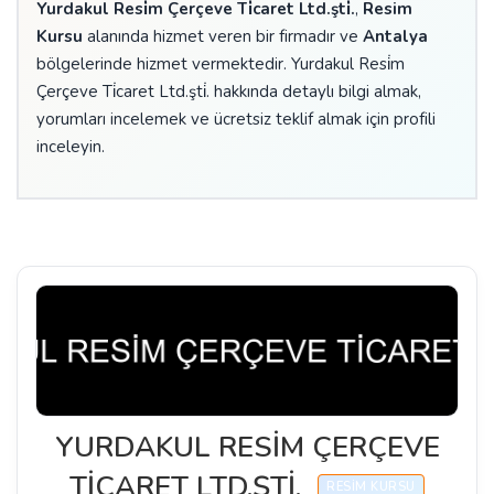
Yurdakul Resi̇m Çerçeve Ti̇caret Ltd.şti̇.
,
Resim
Kursu
alanında hizmet veren bir firmadır ve
Antalya
bölgelerinde hizmet vermektedir. Yurdakul Resi̇m
Çerçeve Ti̇caret Ltd.şti̇. hakkında detaylı bilgi almak,
yorumları incelemek ve ücretsiz teklif almak için profili
inceleyin.
YURDAKUL RESİM ÇERÇEVE
TİCARET LTD.ŞTİ.
RESIM KURSU