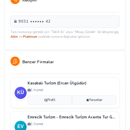
İletişim
9031 •••••• 42
Tam numarayı görmek için “Teklif Al” veya “Mesaj Gönder” ile iletişime geç.
Altın
ve
Platinum
üyelerde numara doğrudan görünür.
Benzer Firmalar
Kasabalı Turi̇zm (Ercan Ülgüdür)
1 hizmet
Profil
Yorumlar
Emreci̇k Turi̇zm - Emreci̇k Turi̇zm Acente Tur Gezi̇ Ve
1 hizmet