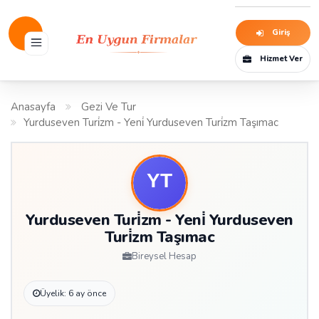
Giriş
Hizmet Ver
Anasayfa
Gezi Ve Tur
Yurduseven Turi̇zm - Yeni̇ Yurduseven Turi̇zm Taşımac
Yurduseven Turi̇zm - Yeni̇ Yurduseven
Turi̇zm Taşımac
Bireysel Hesap
Üyelik: 6 ay önce