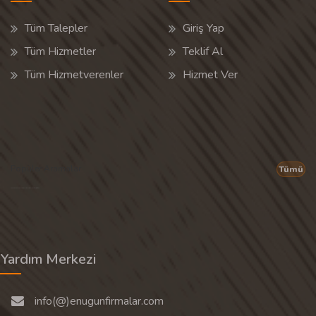
Tüm Talepler
Giriş Yap
Tüm Hizmetler
Teklif Al
Tüm Hizmetverenler
Hizmet Ver
Popüler Aramalar
Tümü
Son 30 günün popüler aramalarından rastgele 20 tanesi gösterilir.
Yardım Merkezi
info(@)enugunfirmalar.com