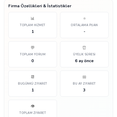
Firma Özellikleri & İstatistikler
📊
⭐
TOPLAM HIZMET
ORTALAMA PUAN
1
-
💬
⏰
TOPLAM YORUM
ÜYELIK SÜRESI
0
6 ay önce
📆
📅
BUGÜNKÜ ZIYARET
BU AY ZIYARET
1
3
👁️
TOPLAM ZIYARET