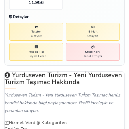
11.956
Detaylar
☎️
📧
Telefon
E-Mail
Onaysız
Onaysız
🏢
💳
Hesap Tipi
Kredi Kartı
Bireysel Hesap
Kabul Etmiyor
Yurduseven Turi̇zm - Yeni̇ Yurduseven
Turi̇zm Taşımac Hakkında
Yurduseven Turi̇zm - Yeni̇ Yurduseven Turi̇zm Taşımac henüz
kendisi hakkında bilgi paylaşmamıştır. Profili inceleyin ve
yorumları okuyun.
Hizmet Verdiği Kategoriler: