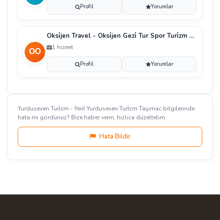
Profil
Yorumlar
Oksi̇jen Travel - Oksi̇jen Gezi̇ Tur Spor Turi̇zm Orga
1 hizmet
Profil
Yorumlar
Yurduseven Turi̇zm - Yeni̇ Yurduseven Turi̇zm Taşımac bilgilerinde
hata mı gördünüz? Bize haber verin, hızlıca düzeltelim.
Hata Bildir