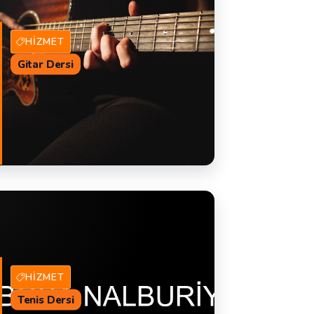
HIZMET
Gitar Dersi
14 Hizmet Veren
TEKLIF AL
HIZMET
Tenis Dersi