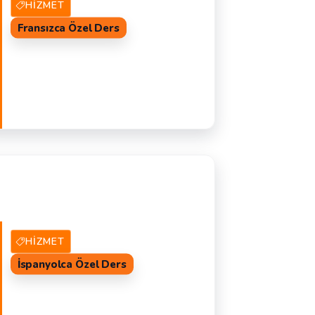
HIZMET
Fransızca Özel Ders
0 Hizmet Veren
TEKLIF AL
F
HIZMET
İspanyolca Özel Ders