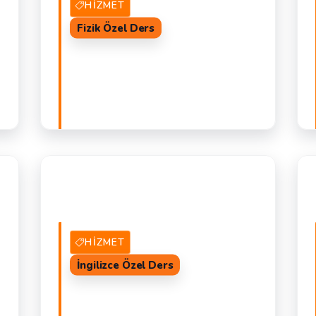
HIZMET
Fizik Özel Ders
AL
5 Hizmet Veren
TEKLIF AL
D
F
HIZMET
İngilizce Özel Ders