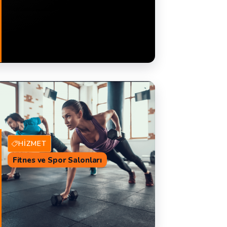
20 Hizmet Veren
TEKLIF AL
HIZMET
Fitnes ve Spor Salonları