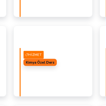
AL
8 Hizmet Veren
TEKLIF AL
İ
İ
HIZMET
Kimya Özel Ders