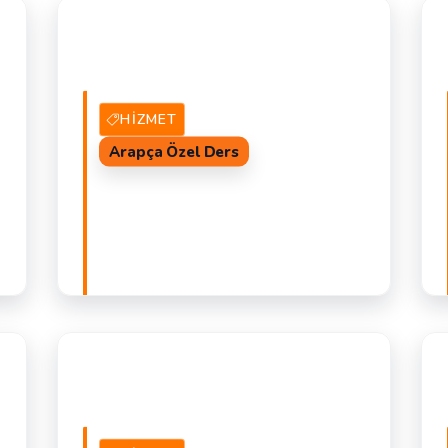
HIZMET
Arapça Özel Ders
AL
1 Hizmet Veren
TEKLIF AL
A
A