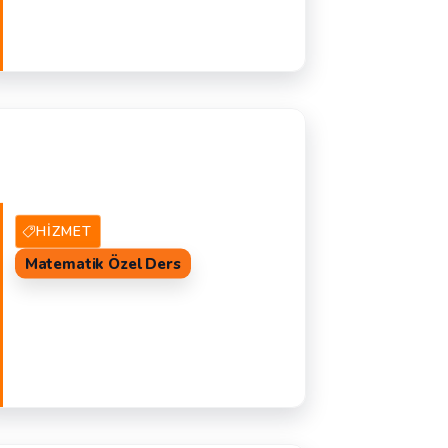
4 Hizmet Veren
TEKLIF AL
İ
HIZMET
Matematik Özel Ders