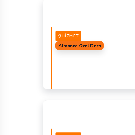
HIZMET
Almanca Özel Ders
8 Hizmet Veren
TEKLIF 