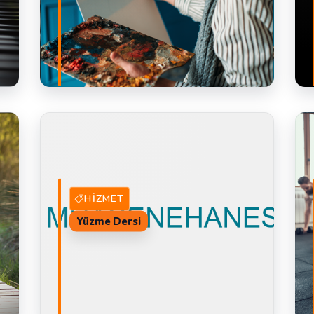
AL
17 Hizmet Veren
TEKLIF AL
HIZMET
Yüzme Dersi