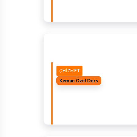
5 Hizmet Veren
TEKLIF 
HIZMET
Keman Özel Ders