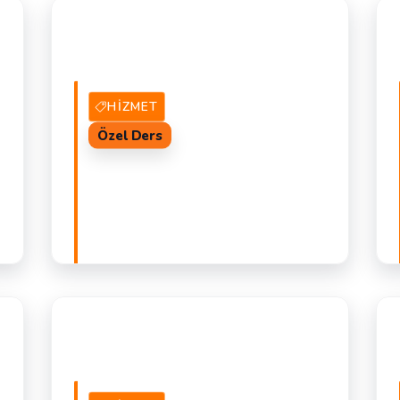
AL
6 Hizmet Veren
TEKLIF AL
K
K
HIZMET
Özel Ders
AL
16 Hizmet Veren
TEKLIF AL
M
Ö