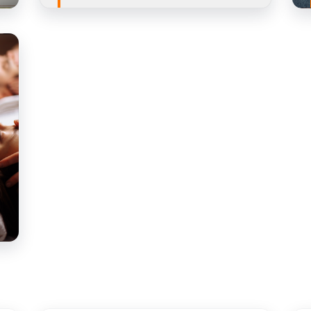
AL
4 Hizmet Veren
TEKLIF AL
AL