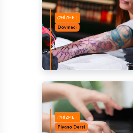
HIZMET
Dövmeci
6 Hizmet Veren
TEKLIF 
HIZMET
Piyano Dersi