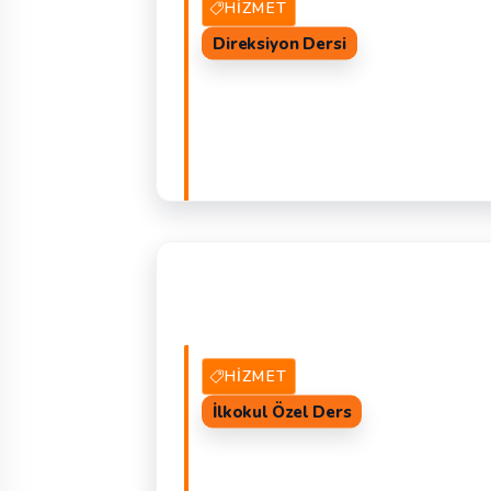
HIZMET
Direksiyon Dersi
22 Hizmet Veren
TEKLIF 
HIZMET
İlkokul Özel Ders