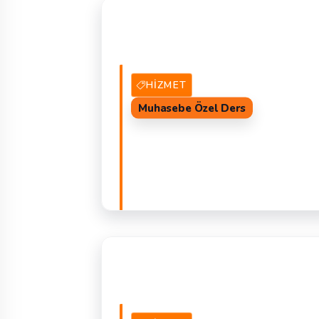
8 Hizmet Veren
TEKLIF 
HIZMET
Muhasebe Özel Ders
4 Hizmet Veren
TEKLIF 