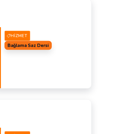
HIZMET
Bağlama Saz Dersi
24 Hizmet Veren
TEKLIF AL
B