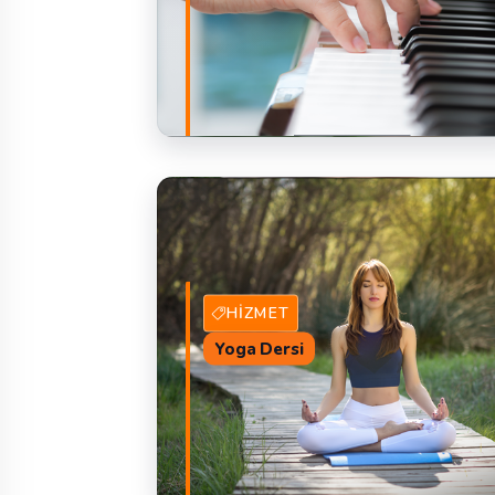
30 Hizmet Veren
TEKLIF 
HIZMET
Yoga Dersi