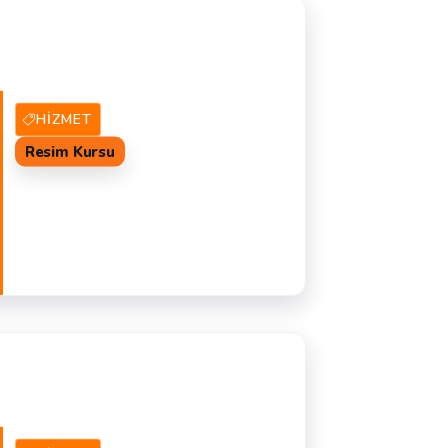
15 Hizmet Veren
TEKLIF AL
M
HIZMET
Resim Kursu
10 Hizmet Veren
TEKLIF AL
R