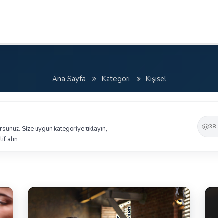
Ana Sayfa
Kategori
Kişisel
38 
yorsunuz. Size uygun kategoriye tıklayın,
if alın.