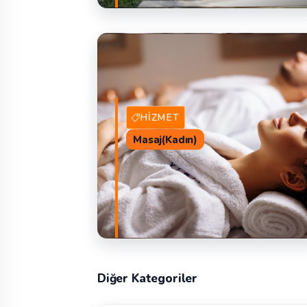
5 Hizmet Veren
TEKLIF 
HIZMET
Masaj(Kadın)
Diğer Kategoriler
24 Hizmet Veren
TEKLIF 