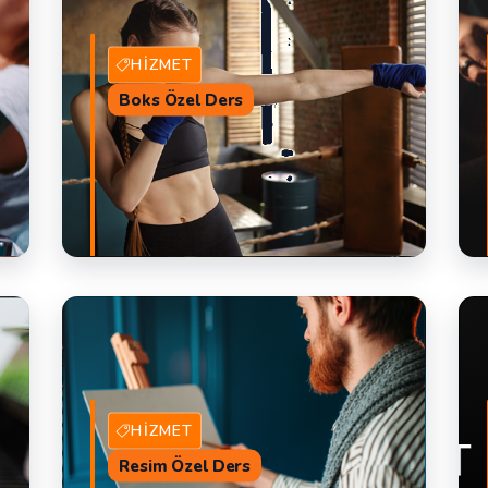
HIZMET
Boks Özel Ders
AL
7 Hizmet Veren
TEKLIF AL
HIZMET
Resim Özel Ders