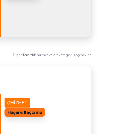
61 Hizmet Veren
TEKLIF AL
Diğer Temizlik hizmet ve alt kategori seçenekleri
HIZMET
Haşere İlaçlama