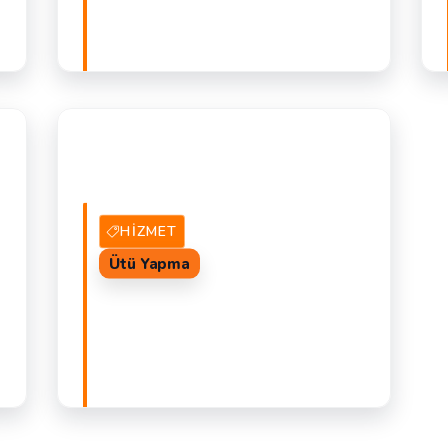
AL
32 Hizmet Veren
TEKLIF AL
M
H
HIZMET
Ütü Yapma