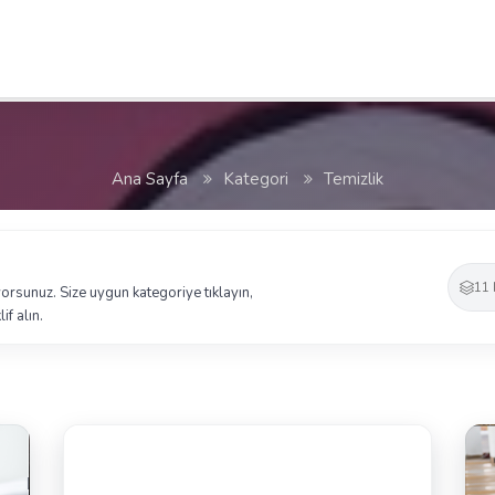
Ana Sayfa
Kategori
Temizlik
11 
üyorsunuz. Size uygun kategoriye tıklayın,
if alın.