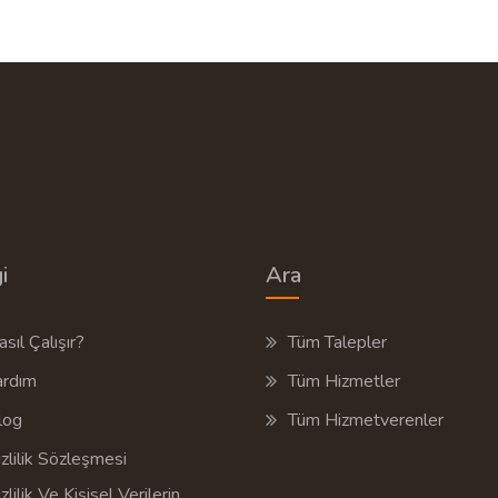
AL
1 Hizmet Veren
TEKLIF AL
İ
Ü
i
Ara
sıl Çalışır?
Tüm Talepler
ardım
Tüm Hizmetler
log
Tüm Hizmetverenler
zlilik Sözleşmesi
zlilik Ve Kişisel Verilerin