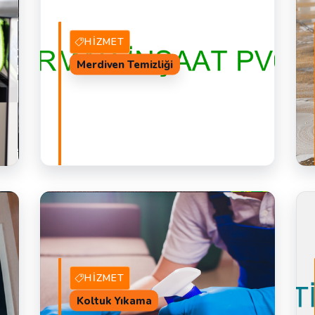
HIZMET
Merdiven Temizliği
AL
51 Hizmet Veren
TEKLIF AL
HIZMET
Koltuk Yıkama