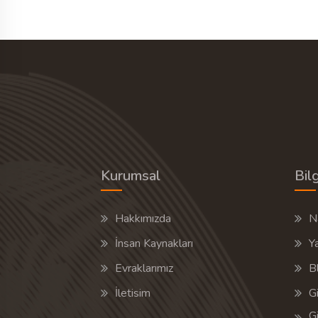
8 Hizmet Veren
TEKLIF 
Kurumsal
Bilg
Hakkımızda
Na
İnsan Kaynakları
Y
Evraklarımız
B
İletisim
Gi
Gi