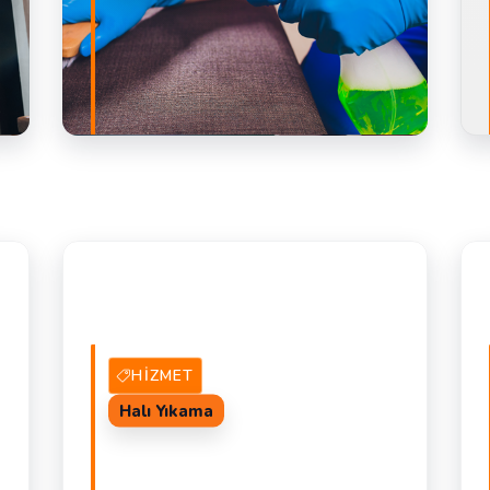
ET
111 Hizmet Veren
TEKLIF AL
HIZMET
Halı Yıkama