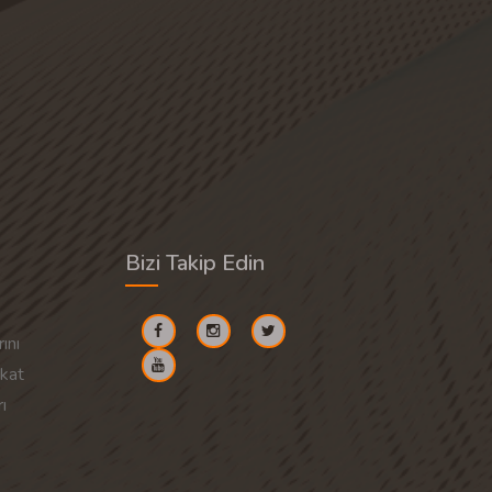
Bizi Takip Edin
ını
akat
ı