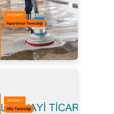
HIZMET
Apartman Temizliği
44 Hizmet Veren
TEKLIF AL
HIZMET
Ofis Temizliği