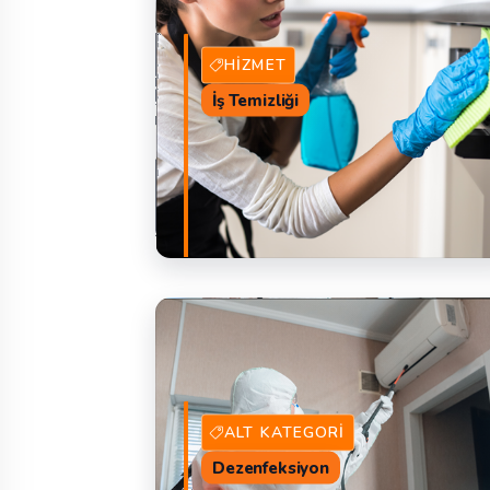
HIZMET
İş Temizliği
67 Hizmet Veren
TEKLIF 
ALT KATEGORI
Dezenfeksiyon