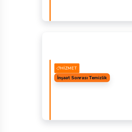
2 Hizmet Veren
TEKLIF 
HIZMET
İnşaat Sonrası Temizlik