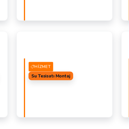
AT
2 Hizmet Veren
TEKLIF AL
K
R
HIZMET
Su Tesisatı Montaj