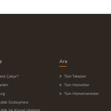
AL
18 Hizmet Veren
TEKLIF AL
S
S
i
Ara
sıl Çalışır?
Tüm Talepler
ardım
Tüm Hizmetler
log
Tüm Hizmetverenler
zlilik Sözleşmesi
zlilik Ve Kişisel Verilerin