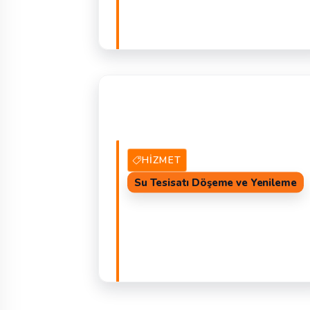
1 Alt Kategori
GÖZ 
HIZMET
Su Tesisatı Döşeme ve Yenileme