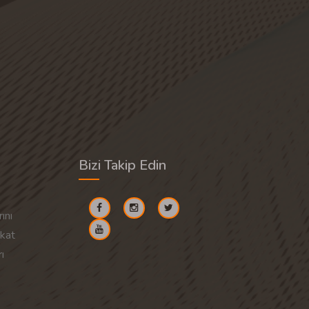
Bizi Takip Edin
ını
akat
ı