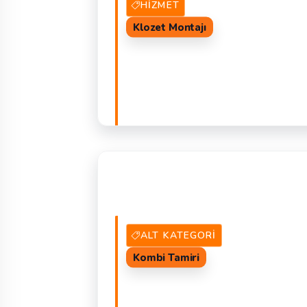
HIZMET
Klozet Montajı
0 Hizmet Veren
TEKLIF 
ALT KATEGORI
Kombi Tamiri