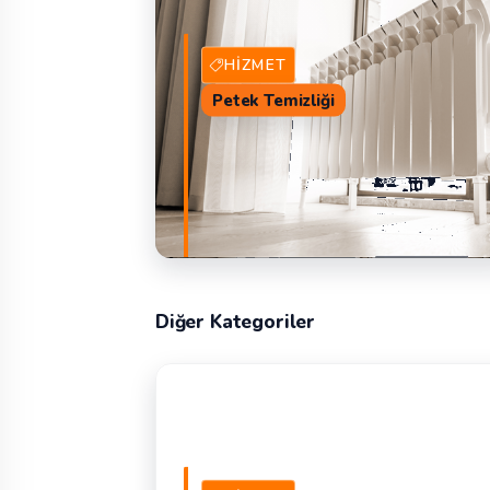
HIZMET
Petek Temizliği
Diğer Kategoriler
29 Hizmet Veren
TEKLIF 