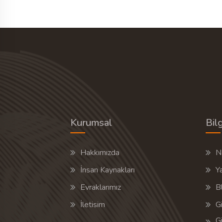
0 Hizmet Veren
TEKLIF 
Kurumsal
Bilg
Hakkımızda
Na
İnsan Kaynakları
Y
Evraklarımız
B
İletisim
Gi
Gi