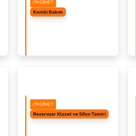
HIZMET
Kombi Bakım
AL
19 Hizmet Veren
TEKLIF AL
K
K
HIZMET
Rezervuar Klozet ve Sifon Tamiri