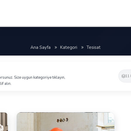
Ana Sayfa
Kategori
Tesisat
11 
yorsunuz. Size uygun kategoriye tıklayın,
if alın.