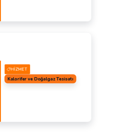
10 Hizmet Veren
TEKLIF AL
S
HIZMET
Kalorifer ve Doğalgaz Tesisatı