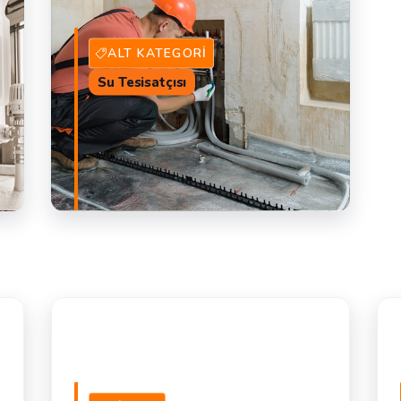
ALT KATEGORI
Su Tesisatçısı
AL
1 Alt Kategori
DEVAM ET