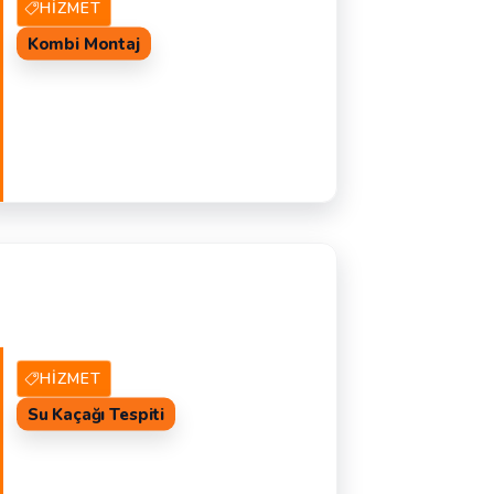
HIZMET
Kombi Montaj
15 Hizmet Veren
TEKLIF AL
K
HIZMET
Su Kaçağı Tespiti