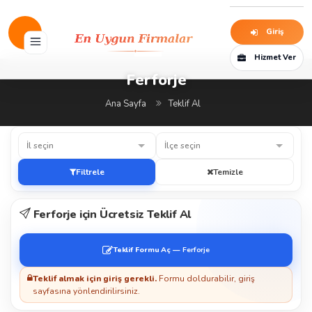
Giriş
Hizmet Ver
Ferforje
Ana Sayfa
Teklif Al
İl seçin
İlçe seçin
Filtrele
Temizle
Ferforje için Ücretsiz Teklif Al
Teklif Formu Aç —
Ferforje
Teklif almak için giriş gerekli.
Formu doldurabilir, giriş
sayfasına yönlendirilirsiniz.