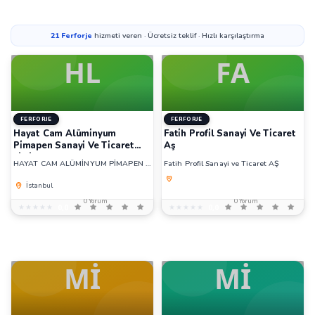
21
Ferforje
hizmeti veren · Ücretsiz teklif · Hızlı karşılaştırma
FERFORJE
FERFORJE
Hayat Cam Alümi̇nyum
Fati̇h Profi̇l Sanayi̇ Ve Ti̇caret
Pi̇mapen Sanayi̇ Ve Ti̇caret
Aş
Li̇mi̇
HAYAT CAM ALÜMİNYUM PİMAPEN SANAYİ VE TİCARET LİMİ
Fatih Profil Sanayi ve Ticaret AŞ
İstanbul
0 Yorum
0 Yorum
★★★★★
★★★★★
0,0
★★★★★
★★★★★
0,0