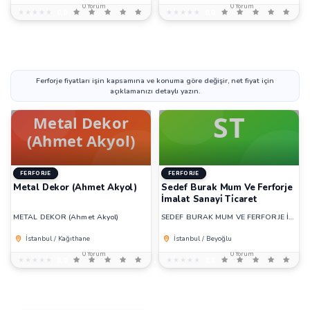
0 Yorum
0 Yorum
★★★★★
★★★★★
0,0
★★★★★
★★★★★
0,0
Ferforje fiyatları işin kapsamına ve konuma göre değişir, net fiyat için
açıklamanızı detaylı yazın.
FERFORJE
FERFORJE
Metal Dekor (Ahmet Akyol)
Sedef Burak Mum Ve Ferforje
İmalat Sanayi̇ Ti̇caret
METAL DEKOR (Ahmet Akyol)
SEDEF BURAK MUM VE FERFORJE İMALAT SANAYİ TİCARET
İstanbul / Kağıthane
İstanbul / Beyoğlu
0 Yorum
0 Yorum
★★★★★
★★★★★
0,0
★★★★★
★★★★★
0,0