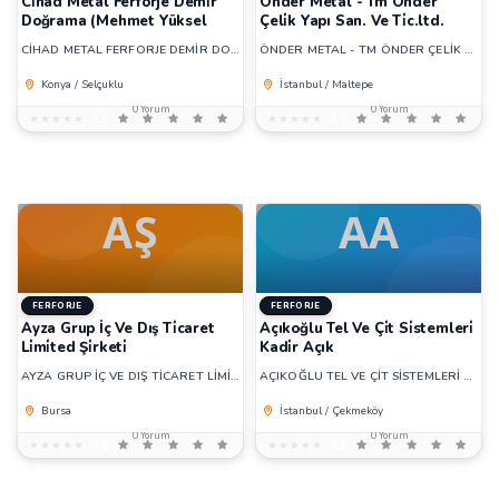
Ci̇had Metal Ferforje Demi̇r
Önder Metal - Tm Önder
Doğrama (Mehmet Yüksel
Çeli̇k Yapı San. Ve Ti̇c.ltd.
CİHAD METAL FERFORJE DEMİR DOĞRAMA (Mehmet Yüksel
ÖNDER METAL - TM ÖNDER ÇELİK YAPI SAN. VE TİC.LTD.
Konya / Selçuklu
İstanbul / Maltepe
0 Yorum
0 Yorum
★★★★★
★★★★★
0,0
★★★★★
★★★★★
0,0
FERFORJE
FERFORJE
Ayza Grup İç Ve Dış Ti̇caret
Açıkoğlu Tel Ve Çi̇t Si̇stemleri̇
Li̇mi̇ted Şi̇rketi̇
Kadi̇r Açık
AYZA GRUP İÇ VE DIŞ TİCARET LİMİTED ŞİRKETİ
AÇIKOĞLU TEL VE ÇİT SİSTEMLERİ KADİR AÇIK
Bursa
İstanbul / Çekmeköy
0 Yorum
0 Yorum
★★★★★
★★★★★
0,0
★★★★★
★★★★★
0,0