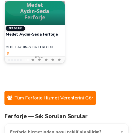
FERFORJE
Medet Aydın-Seda Ferforje
MEDET AYDIN-SEDA FERFORJE
0 Yorum
★★★★★
★★★★★
0,0
Tüm Ferforje Hizmet Verenlerini Gör
Ferforje — Sık Sorulan Sorular
Ferforje hizmetinden nasıl teklif alabilirim?
▾