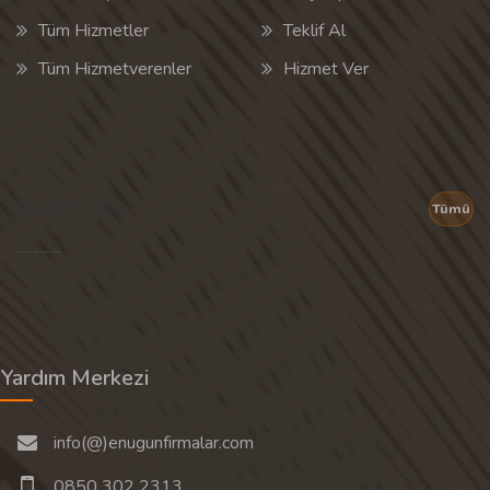
Tüm Hizmetler
Teklif Al
Tüm Hizmetverenler
Hizmet Ver
Popüler Aramalar
Tümü
Son 30 günün popüler aramalarından rastgele 20 tanesi gösterilir.
Yardım Merkezi
info(@)enugunfirmalar.com
0850 302 2313