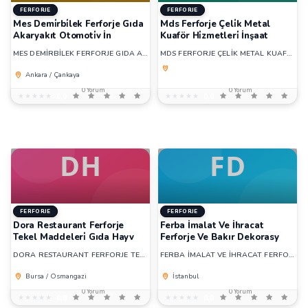
FERFORJE
FERFORJE
Mes Demi̇rbi̇lek Ferforje Gıda
Mds Ferforje Çeli̇k Metal
Akaryakıt Otomoti̇v İn
Kuaför Hi̇zmetleri̇ İnşaat
MES DEMİRBİLEK FERFORJE GIDA AKARYAKIT OTOMOTİV İN
MDS FERFORJE ÇELİK METAL KUAFÖR HİZMETLERİ İNŞAAT
Ankara / Çankaya
0 Yorum
0 Yorum
★★★★★
★★★★★
0,0
★★★★★
★★★★★
0,0
FERFORJE
FERFORJE
Dora Restaurant Ferforje
Ferba İmalat Ve İhracat
Tekel Maddeleri̇ Gıda Hayv
Ferforje Ve Bakır Dekorasy
DORA RESTAURANT FERFORJE TEKEL MADDELERİ GIDA HAYV
FERBA İMALAT VE İHRACAT FERFORJE VE BAKIR DEKORASY
Bursa / Osmangazi
İstanbul
0 Yorum
0 Yorum
★★★★★
★★★★★
0,0
★★★★★
★★★★★
0,0