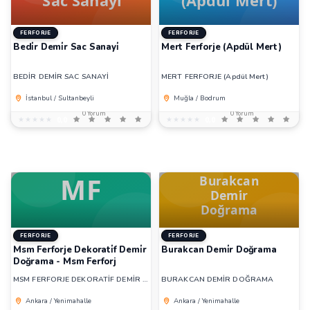
FERFORJE
FERFORJE
Bedi̇r Demi̇r Sac Sanayi̇
Mert Ferforje (Apdül Mert)
BEDİR DEMİR SAC SANAYİ
MERT FERFORJE (Apdül Mert)
İstanbul / Sultanbeyli
Muğla / Bodrum
0 Yorum
0 Yorum
★★★★★
★★★★★
0,0
★★★★★
★★★★★
0,0
FERFORJE
FERFORJE
Msm Ferforje Dekorati̇f Demi̇r
Burakcan Demi̇r Doğrama
Doğrama - Msm Ferforj
MSM FERFORJE DEKORATİF DEMİR DOĞRAMA - MSM FERFORJ
BURAKCAN DEMİR DOĞRAMA
Ankara / Yenimahalle
Ankara / Yenimahalle