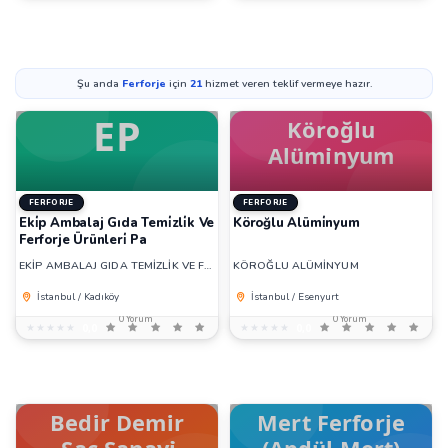
Şu anda
Ferforje
için
21
hizmet veren teklif vermeye hazır.
FERFORJE
FERFORJE
Eki̇p Ambalaj Gıda Temi̇zli̇k Ve
Köroğlu Alümi̇nyum
Ferforje Ürünleri̇ Pa
EKİP AMBALAJ GIDA TEMİZLİK VE FERFORJE ÜRÜNLERİ PA
KÖROĞLU ALÜMİNYUM
İstanbul / Kadıköy
İstanbul / Esenyurt
0 Yorum
0 Yorum
★★★★★
★★★★★
0,0
★★★★★
★★★★★
0,0