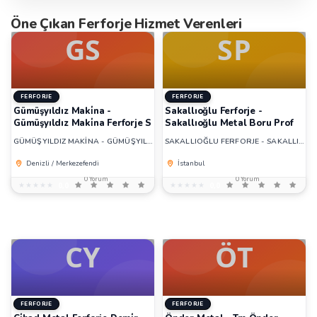
Öne Çıkan Ferforje Hizmet Verenleri
FERFORJE
FERFORJE
Gümüşyıldız Maki̇na -
Sakallıoğlu Ferforje -
Gümüşyıldız Maki̇na Ferforje S
Sakallıoğlu Metal Boru Prof
GÜMÜŞYILDIZ MAKİNA - GÜMÜŞYILDIZ MAKİNA FERFORJE S
SAKALLIOĞLU FERFORJE - SAKALLIOĞLU METAL BORU PROF
Denizli / Merkezefendi
İstanbul
0 Yorum
0 Yorum
★★★★★
★★★★★
0,0
★★★★★
★★★★★
0,0
FERFORJE
FERFORJE