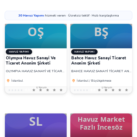
30
Havuz Yapımı
hizmeti veren · Ücretsiz teklif · Hızlı karşılaştırma
HAVUZ YAPIMI
HAVUZ YAPIMI
Olympıa Havuz Sanayi̇ Ve
Bahce Havuz Sanayi̇ Ti̇caret
Ti̇caret Anoni̇m Şi̇rketi̇
Anoni̇m Şi̇rketi̇
OLYMPIA HAVUZ SANAYİ VE TİCARET ANONİM ŞİRKETİ
BAHCE HAVUZ SANAYİ TİCARET ANONİM ŞİRKETİ
İstanbul
İstanbul / Büyükçekmece
0 Yorum
0 Yorum
★★★★★
★★★★★
0,0
★★★★★
★★★★★
0,0