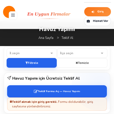
Giriş
Hizmet Ver
Havuz Yapımı
Ana Sayfa
Teklif Al
İl seçin
İlçe seçin
Filtrele
Temizle
Havuz Yapımı için Ücretsiz Teklif Al
Teklif Formu Aç —
Havuz Yapımı
Teklif almak için giriş gerekli.
Formu doldurabilir, giriş
sayfasına yönlendirilirsiniz.