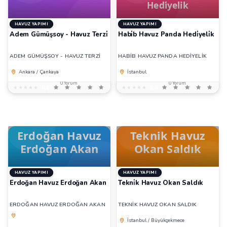
HAVUZ YAPIMI
HAVUZ YAPIMI
Adem Gümüşsoy - Havuz Terzi̇
Habi̇b Havuz Panda Hedi̇yeli̇k
ADEM GÜMÜŞSOY - HAVUZ TERZİ
HABİB HAVUZ PANDA HEDİYELİK
Ankara / Çankaya
İstanbul
0 Yorum
0 Yorum
★★★★★
★★★★★
0,0
★★★★★
★★★★★
0,0
HAVUZ YAPIMI
HAVUZ YAPIMI
Erdoğan Havuz Erdoğan Akan
Tekni̇k Havuz Okan Saldık
ERDOĞAN HAVUZ ERDOĞAN AKAN
TEKNİK HAVUZ OKAN SALDIK
İstanbul / Büyükçekmece