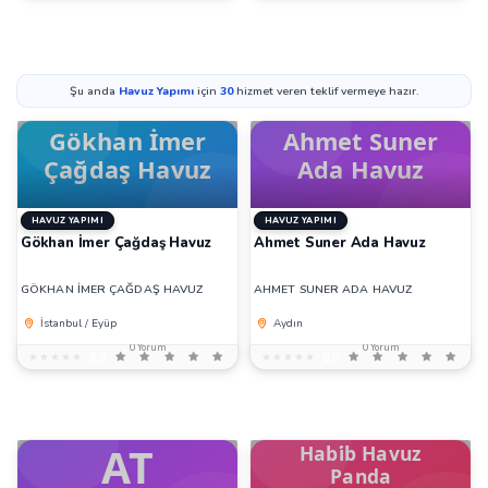
Şu anda
Havuz Yapımı
için
30
hizmet veren teklif vermeye hazır.
HAVUZ YAPIMI
HAVUZ YAPIMI
Gökhan İmer Çağdaş Havuz
Ahmet Suner Ada Havuz
GÖKHAN İMER ÇAĞDAŞ HAVUZ
AHMET SUNER ADA HAVUZ
İstanbul / Eyüp
Aydın
0 Yorum
0 Yorum
★★★★★
★★★★★
0,0
★★★★★
★★★★★
0,0