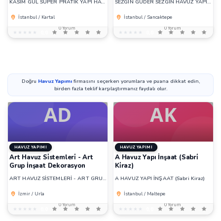
KASIM GÜL SUPER PRATİK YAPI HAVUZ
SEZGİN GÜDER SEZGİN HAVUZ YAPIM VE BAKIMI
İstanbul / Kartal
İstanbul / Sancaktepe
0 Yorum
0 Yorum
★★★★★
★★★★★
0,0
★★★★★
★★★★★
0,0
Doğru
Havuz Yapımı
firmasını seçerken yorumlara ve puana dikkat edin,
birden fazla teklif karşılaştırmanız faydalı olur.
HAVUZ YAPIMI
HAVUZ YAPIMI
Art Havuz Si̇stemleri̇ - Art
A Havuz Yapı İnşaat (Sabri̇
Grup İnşaat Dekorasyon
Ki̇raz)
ART HAVUZ SİSTEMLERİ - ART GRUP İNŞAAT DEKORASYON
A HAVUZ YAPI İNŞAAT (Sabri Kiraz)
İzmir / Urla
İstanbul / Maltepe
0 Yorum
0 Yorum
★★★★★
★★★★★
0,0
★★★★★
★★★★★
0,0