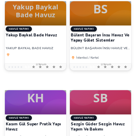
HAVUZ YAPIMI
HAVUZ YAPIMI
Yakup Baykal Bade Havuz
Bülent Başaran İnsu Havuz Ve
Yapay Gölet Si̇stemler
YAKUP BAYKAL BADE HAVUZ
BÜLENT BAŞARAN İNSU HAVUZ VE YAPAY GÖLET SİSTEMLER
İstanbul / Kartal
0 Yorum
0 Yorum
★★★★★
★★★★★
0,0
★★★★★
★★★★★
0,0
HAVUZ YAPIMI
HAVUZ YAPIMI
Kasım Gül Super Prati̇k Yapı
Sezgi̇n Güder Sezgi̇n Havuz
Havuz
Yapım Ve Bakımı