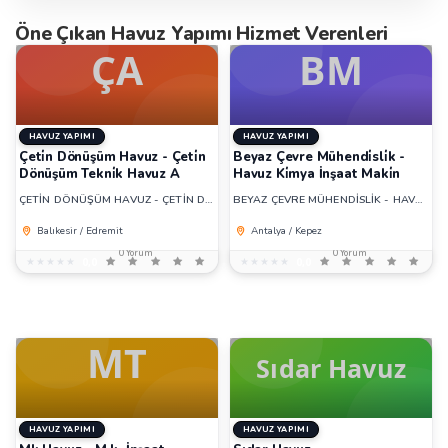
Öne Çıkan Havuz Yapımı Hizmet Verenleri
HAVUZ YAPIMI
HAVUZ YAPIMI
Çeti̇n Dönüşüm Havuz - Çeti̇n
Beyaz Çevre Mühendi̇sli̇k -
Dönüşüm Tekni̇k Havuz A
Havuz Ki̇mya İnşaat Maki̇n
ÇETİN DÖNÜŞÜM HAVUZ - ÇETİN DÖNÜŞÜM TEKNİK HAVUZ A
BEYAZ ÇEVRE MÜHENDİSLİK - HAVUZ KİMYA İNŞAAT MAKİN
Balıkesir / Edremit
Antalya / Kepez
0 Yorum
0 Yorum
★★★★★
★★★★★
0,0
★★★★★
★★★★★
0,0
HAVUZ YAPIMI
HAVUZ YAPIMI