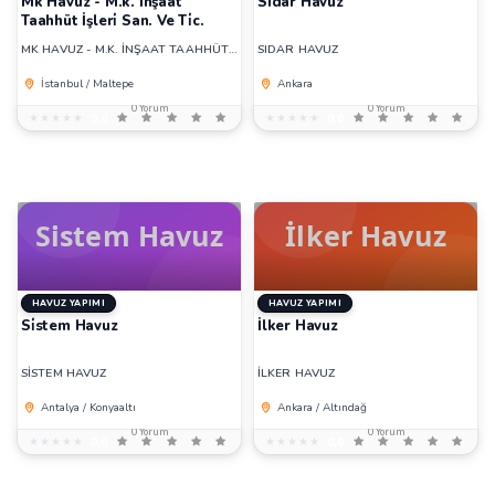
Mk Havuz - M.k. İnşaat
Sıdar Havuz
Taahhüt İşleri̇ San. Ve Ti̇c.
MK HAVUZ - M.K. İNŞAAT TAAHHÜT İŞLERİ SAN. VE TİC.
SIDAR HAVUZ
İstanbul / Maltepe
Ankara
0 Yorum
0 Yorum
★★★★★
★★★★★
0,0
★★★★★
★★★★★
0,0
HAVUZ YAPIMI
HAVUZ YAPIMI
Si̇stem Havuz
İlker Havuz
SİSTEM HAVUZ
İLKER HAVUZ
Antalya / Konyaaltı
Ankara / Altındağ
0 Yorum
0 Yorum
★★★★★
★★★★★
0,0
★★★★★
★★★★★
0,0