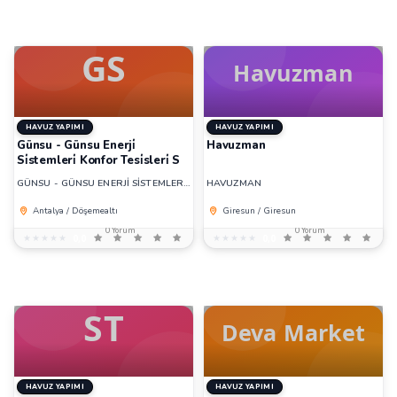
HAVUZ YAPIMI
HAVUZ YAPIMI
Günsu - Günsu Enerji̇
Havuzman
Si̇stemleri̇ Konfor Tesi̇sleri̇ S
GÜNSU - GÜNSU ENERJİ SİSTEMLERİ KONFOR TESİSLERİ S
HAVUZMAN
Antalya / Döşemealtı
Giresun / Giresun
0 Yorum
0 Yorum
★★★★★
★★★★★
0,0
★★★★★
★★★★★
0,0
HAVUZ YAPIMI
HAVUZ YAPIMI