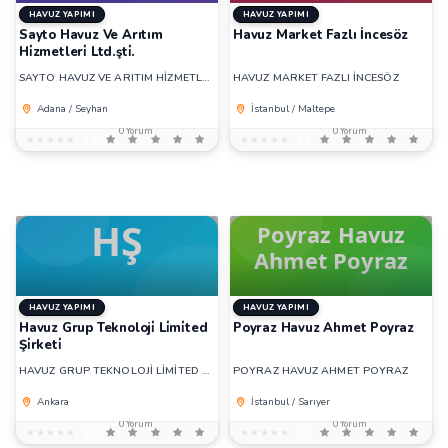
HAVUZ YAPIMI
HAVUZ YAPIMI
Sayto Havuz Ve Arıtım
Havuz Market Fazlı İncesöz
Hi̇zmetleri̇ Ltd.şti̇.
SAYTO HAVUZ VE ARITIM HİZMETLERİ LTD.ŞTİ.
HAVUZ MARKET FAZLI İNCESÖZ
Adana / Seyhan
İstanbul / Maltepe
0 Yorum
0 Yorum
★★★★★
★★★★★
0,0
★★★★★
★★★★★
0,0
HAVUZ YAPIMI
HAVUZ YAPIMI
Havuz Grup Teknoloji̇ Li̇mi̇ted
Poyraz Havuz Ahmet Poyraz
Şi̇rketi̇
HAVUZ GRUP TEKNOLOJİ LİMİTED ŞİRKETİ
POYRAZ HAVUZ AHMET POYRAZ
Ankara
İstanbul / Sarıyer
0 Yorum
0 Yorum
★★★★★
★★★★★
0,0
★★★★★
★★★★★
0,0