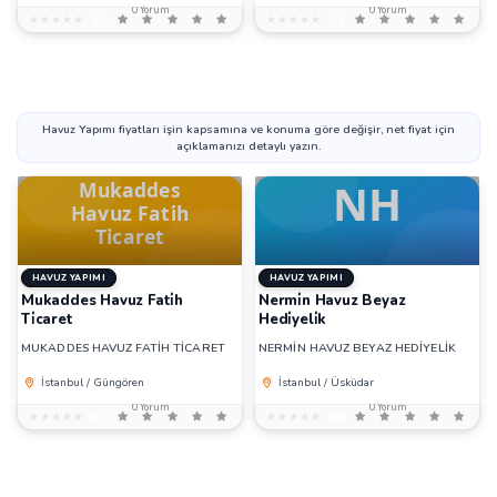
0 Yorum
0 Yorum
★★★★★
★★★★★
0,0
★★★★★
★★★★★
0,0
Havuz Yapımı fiyatları işin kapsamına ve konuma göre değişir, net fiyat için
açıklamanızı detaylı yazın.
HAVUZ YAPIMI
HAVUZ YAPIMI
Mukaddes Havuz Fati̇h
Nermi̇n Havuz Beyaz
Ti̇caret
Hedi̇yeli̇k
MUKADDES HAVUZ FATİH TİCARET
NERMİN HAVUZ BEYAZ HEDİYELİK
İstanbul / Güngören
İstanbul / Üsküdar
0 Yorum
0 Yorum
★★★★★
★★★★★
0,0
★★★★★
★★★★★
0,0