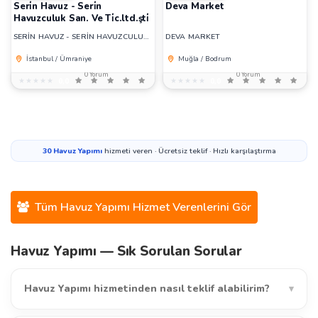
Seri̇n Havuz - Seri̇n
Deva Market
Havuzculuk San. Ve Ti̇c.ltd.şti̇
SERİN HAVUZ - SERİN HAVUZCULUK SAN. VE TİC.LTD.ŞTİ
DEVA MARKET
İstanbul / Ümraniye
Muğla / Bodrum
0 Yorum
0 Yorum
★★★★★
★★★★★
0,0
★★★★★
★★★★★
0,0
30
Havuz Yapımı
hizmeti veren · Ücretsiz teklif · Hızlı karşılaştırma
Tüm Havuz Yapımı Hizmet Verenlerini Gör
Havuz Yapımı — Sık Sorulan Sorular
Havuz Yapımı hizmetinden nasıl teklif alabilirim?
▾