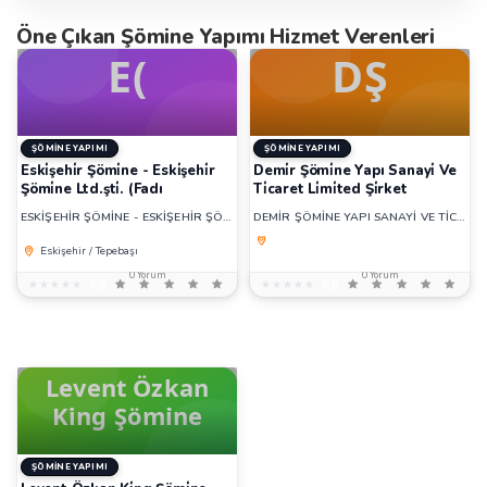
Öne Çıkan Şömine Yapımı Hizmet Verenleri
ŞÖMINE YAPIMI
ŞÖMINE YAPIMI
Eski̇şehi̇r Şömi̇ne - Eski̇şehi̇r
Demi̇r Şömi̇ne Yapı Sanayi̇ Ve
Şömi̇ne Ltd.şti̇. (Fadı
Ti̇caret Li̇mi̇ted Şi̇rket
ESKİŞEHİR ŞÖMİNE - ESKİŞEHİR ŞÖMİNE LTD.ŞTİ. (Fadı
DEMİR ŞÖMİNE YAPI SANAYİ VE TİCARET LİMİTED ŞİRKET
Eskişehir / Tepebaşı
0 Yorum
0 Yorum
★★★★★
★★★★★
0,0
★★★★★
★★★★★
0,0
ŞÖMINE YAPIMI