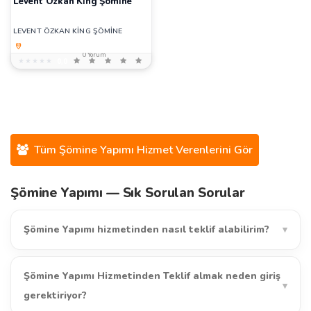
Levent Özkan Ki̇ng Şömi̇ne
LEVENT ÖZKAN KİNG ŞÖMİNE
0 Yorum
★★★★★
★★★★★
0,0
Tüm Şömine Yapımı Hizmet Verenlerini Gör
Şömine Yapımı — Sık Sorulan Sorular
Şömine Yapımı hizmetinden nasıl teklif alabilirim?
▾
Şömine Yapımı Hizmetinden Teklif almak neden giriş
▾
gerektiriyor?