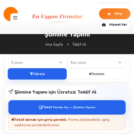
Giriş
Hizmet Ver
Şömine Yapımı
Ana Sayfa
Teklif Al
İl seçin
İlçe seçin
Filtrele
Temizle
Şömine Yapımı için Ücretsiz Teklif Al
Teklif Formu Aç —
Şömine Yapımı
Teklif almak için giriş gerekli.
Formu doldurabilir, giriş
sayfasına yönlendirilirsiniz.