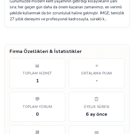
Günümüzde modern kent yaşamının getirdiği kolaylıkların yanı
sıra; her geçen gün daha da önem kazanan zamanımızı, en verimli
şekilde kullanmak da bir zorunluluk haline gelmiştir. İMGE, temizlik
27 yıllık deneyimi ve profesyonel kadrosuyla, sürekli k…
Firma Özellikleri & İstatistikler
📊
⭐
TOPLAM HIZMET
ORTALAMA PUAN
1
-
💬
⏰
TOPLAM YORUM
ÜYELIK SÜRESI
0
6 ay önce
📆
📅