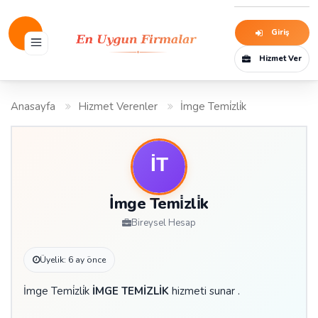
Giriş
Hizmet Ver
Anasayfa
Hizmet Verenler
İmge Temi̇zli̇k
İmge Temi̇zli̇k
Bireysel Hesap
Üyelik: 6 ay önce
İmge Temi̇zli̇k
İMGE TEMİZLİK
hizmeti sunar .