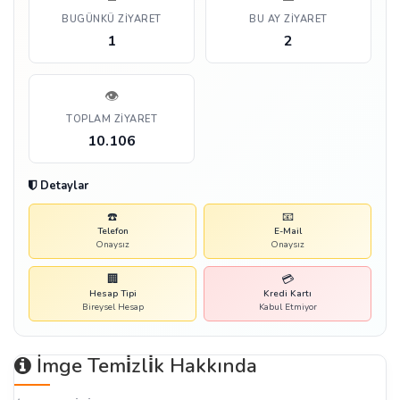
BUGÜNKÜ ZIYARET
BU AY ZIYARET
1
2
👁️
TOPLAM ZIYARET
10.106
Detaylar
☎️
📧
Telefon
E-Mail
Onaysız
Onaysız
🏢
💳
Hesap Tipi
Kredi Kartı
Bireysel Hesap
Kabul Etmiyor
İmge Temi̇zli̇k Hakkında