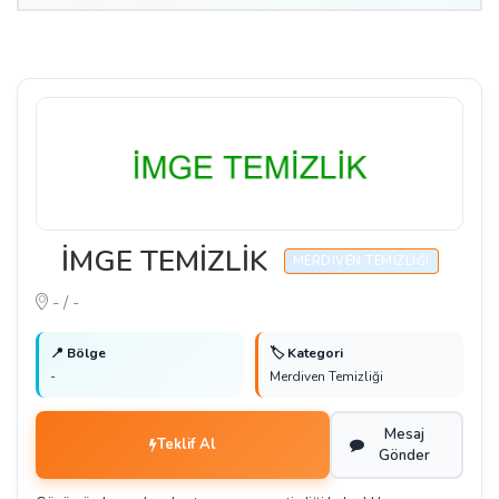
İMGE TEMİZLİK
MERDIVEN TEMIZLIĞI
- / -
📍 Bölge
🏷️ Kategori
-
Merdiven Temizliği
Mesaj
Teklif Al
Gönder