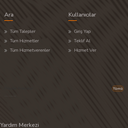
Ara
Kullanıcılar
Tüm Talepler
Giriş Yap
Tüm Hizmetler
Teklif Al
Tüm Hizmetverenler
Hizmet Ver
Popüler Aramalar
Tümü
Son 30 günün popüler aramalarından rastgele 20 tanesi gösterilir.
Yardım Merkezi