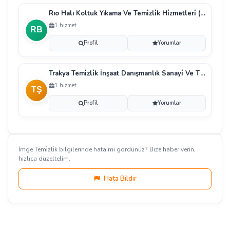
Rıo Halı Koltuk Yıkama Ve Temi̇zli̇k Hi̇zmetleri̇ (Kaan Bakaçhan)
1 hizmet
Profil
Yorumlar
Trakya Temi̇zli̇k İnşaat Danışmanlık Sanayi̇ Ve Ti̇caret Li̇mi̇ted Şi̇rketi̇
1 hizmet
Profil
Yorumlar
İmge Temi̇zli̇k bilgilerinde hata mı gördünüz? Bize haber verin,
hızlıca düzeltelim.
Hata Bildir