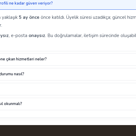
profili ne kadar güven veriyor?
a yaklaşık
5 ay önce
önce katıldı. Üyelik süresi uzadıkça; güncel hizm
r.
ysız
, e-posta
onaysız
. Bu doğrulamalar, iletişim sürecinde oluşabil
öne çıkan hizmetleri neler?
 durumu nasıl?
ıl okunmalı?