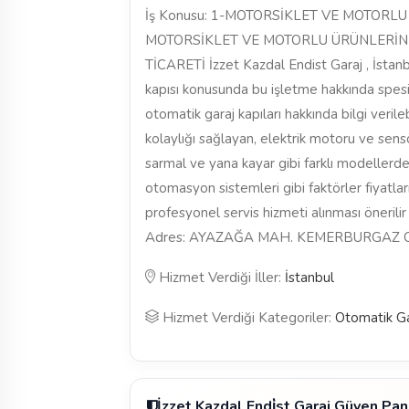
İş Konusu: 1-MOTORSİKLET VE MOTORLU
MOTORSİKLET VE MOTORLU ÜRÜNLERİN
TİCARETİ İzzet Kazdal Endist Garaj , İstanb
kapısı konusunda bu işletme hakkında spesif
otomatik garaj kapıları hakkında bilgi verile
kolaylığı sağlayan, elektrik motoru ve sensö
sarmal ve yana kayar gibi farklı modellerde 
otomasyon sistemleri gibi faktörler fiyatları
profesyonel servis hizmeti alınması önerilir
Adres: AYAZAĞA MAH. KEMERBURGAZ CAD
Hizmet Verdiği İller:
İstanbul
Hizmet Verdiği Kategoriler:
Otomatik Ga
İzzet Kazdal Endi̇st Garaj Güven Pa