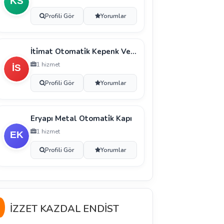
Profili Gör
Yorumlar
İti̇mat Otomati̇k Kepenk Ve Kapı Si̇stemleri̇
1 hizmet
Profili Gör
Yorumlar
Eryapı Metal Otomati̇k Kapı
1 hizmet
Profili Gör
Yorumlar
İZZET KAZDAL ENDİST