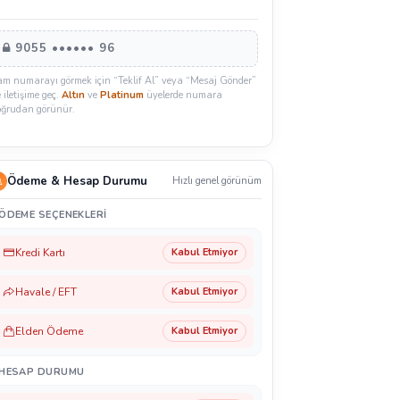
9055 •••••• 96
am numarayı görmek için “Teklif Al” veya “Mesaj Gönder”
e iletişime geç.
Altın
ve
Platinum
üyelerde numara
oğrudan görünür.
Ödeme & Hesap Durumu
Hızlı genel görünüm
ÖDEME SEÇENEKLERI
Kredi Kartı
Kabul Etmiyor
Havale / EFT
Kabul Etmiyor
Elden Ödeme
Kabul Etmiyor
HESAP DURUMU