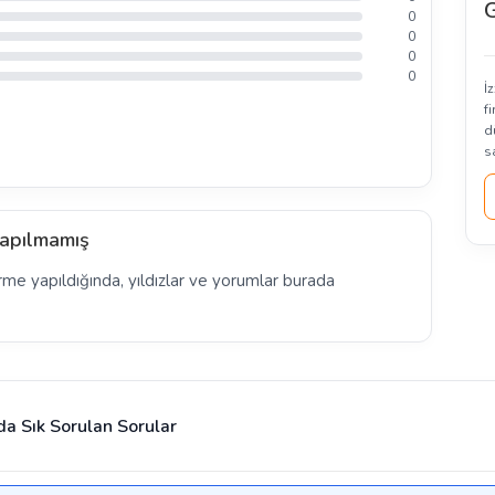
G
0
0
0
0
İ
f
d
s
apılmamış
rme yapıldığında, yıldızlar ve yorumlar burada
da Sık Sorulan Sorular