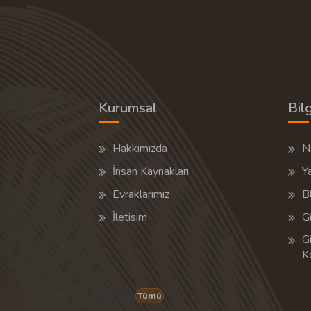
Kurumsal
Bilg
Hakkımızda
Na
İnsan Kaynakları
Y
Evraklarımız
B
İletisim
Gi
Gi
K
Popüler
Tümü
Aramalar