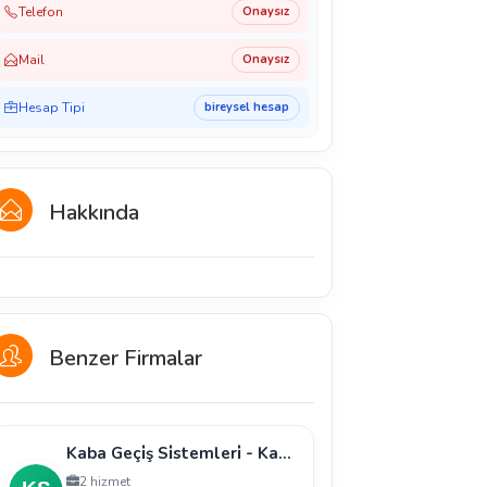
Telefon
Onaysız
Mail
Onaysız
Hesap Tipi
bireysel hesap
Hakkında
Benzer Firmalar
Kaba Geçi̇ş Si̇stemleri̇ - Kaba Mühendi̇sli̇k Geçi̇ş Si̇s
2 hizmet