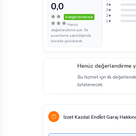
0,0
4★
3★
2★
0 değerlendirme
1★
Henüz
değerlendirme yok. İlk
puanlama yapıldığında
burada gözükecek.
Henüz değerlendirme y
Bu hizmet için ilk değerlendi
listelenecek.
İzzet Kazdal Endi̇st Garaj Hakkın