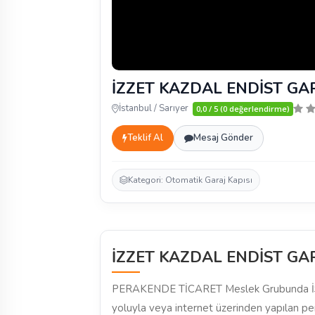
İZZET KAZDAL ENDİST GA
İstanbul / Sarıyer
0,0 / 5 (0 değerlendirme)
Teklif Al
Mesaj Gönder
Kategori: Otomatik Garaj Kapısı
İZZET KAZDAL ENDİST GA
PERAKENDE TİCARET Meslek Grubunda İS
yoluyla veya internet üzerinden yapılan p