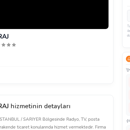
T
il
RAJ
d
RAJ
hizmetinin detayları
TANBUL / SARIYER Bölgesinde Radyo, TV, posta
erakende ticaret konularında hizmet vermektedir. Firma