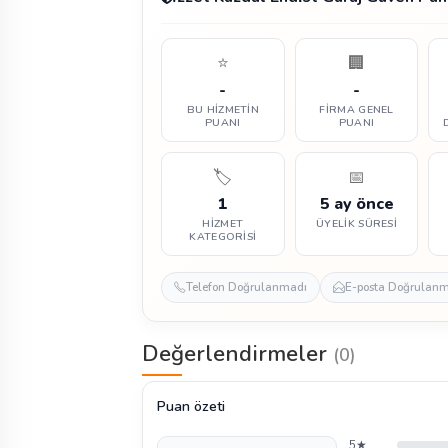
⭐
🏢
-
-
BU HIZMETIN
FIRMA GENEL
PUANI
PUANI
🏷️
📅
1
5 ay önce
HIZMET
ÜYELIK SÜRESI
KATEGORISI
Telefon Doğrulanmadı
E-posta Doğrulan
Değerlendirmeler
(0)
Puan özeti
5★