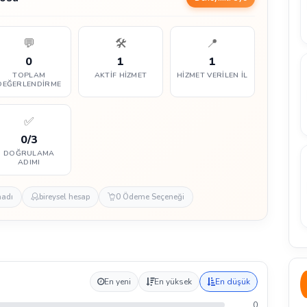
💬
🛠️
📍
0
1
1
TOPLAM
AKTIF HIZMET
HIZMET VERILEN İL
DEĞERLENDIRME
✅
0/3
DOĞRULAMA
ADIMI
madı
bireysel hesap
0 Ödeme Seçeneği
En yeni
En yüksek
En düşük
0