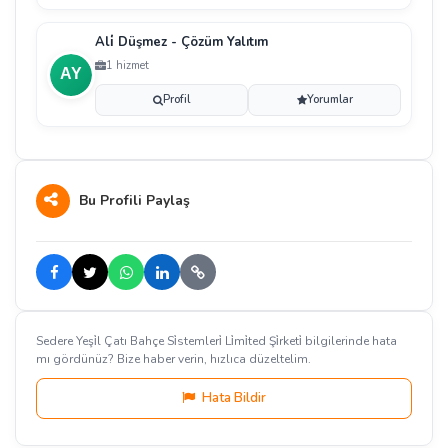
Ali̇ Düşmez - Çözüm Yalıtım
1 hizmet
Profil
Yorumlar
Bu Profili Paylaş
Sedere Yeşi̇l Çatı Bahçe Si̇stemleri̇ Li̇mi̇ted Şi̇rketi̇ bilgilerinde hata
mı gördünüz? Bize haber verin, hızlıca düzeltelim.
Hata Bildir