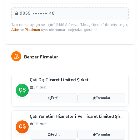
9055 •••••• 48
Tam numarayı görmek için “Teklif Al” veya “Mesaj Gönder” ile iletişime geç.
Altın
ve
Platinum
üyelerde numara doğrudan görünür.
Benzer Firmalar
Çatı Dış Ti̇caret Li̇mi̇ted Şi̇rketi̇
1 hizmet
Profil
Yorumlar
Çatı Yöneti̇m Hi̇zmetleri̇ Ve Ti̇caret Li̇mi̇ted Şi̇rketi̇
1 hizmet
Profil
Yorumlar