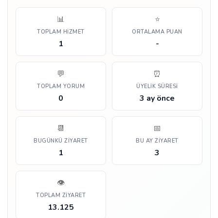
📊
⭐
TOPLAM HIZMET
ORTALAMA PUAN
1
-
💬
⏰
TOPLAM YORUM
ÜYELIK SÜRESI
0
3 ay önce
📆
📅
BUGÜNKÜ ZIYARET
BU AY ZIYARET
1
3
👁️
TOPLAM ZIYARET
13.125