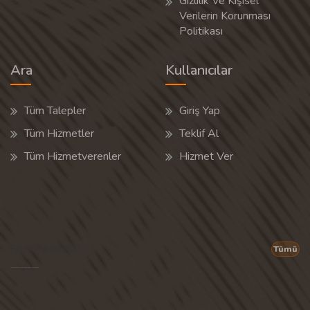
Gizlilik Ve Kişisel
Verilerin Korunması
Politikası
Ara
Kullanıcılar
Tüm Talepler
Giriş Yap
Tüm Hizmetler
Teklif Al
Tüm Hizmetverenler
Hizmet Ver
Popüler Aramalar
Tümü
Son 30 günün popüler aramalarından rastgele 20 tanesi gösterilir.