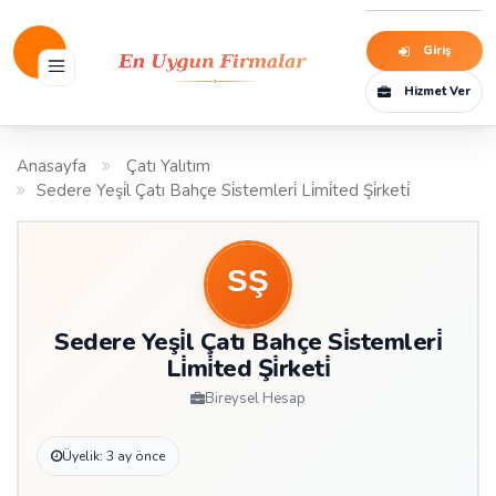
Giriş
Hizmet Ver
Anasayfa
Çatı Yalıtım
Sedere Yeşi̇l Çatı Bahçe Si̇stemleri̇ Li̇mi̇ted Şi̇rketi̇
Sedere Yeşi̇l Çatı Bahçe Si̇stemleri̇
Li̇mi̇ted Şi̇rketi̇
Bireysel Hesap
Üyelik: 3 ay önce