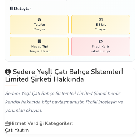
Detaylar
☎️
📧
Telefon
E-Mail
Onaysız
Onaysız
🏢
💳
Hesap Tipi
Kredi Kartı
Bireysel Hesap
Kabul Etmiyor
Sedere Yeşi̇l Çatı Bahçe Si̇stemleri̇
Li̇mi̇ted Şi̇rketi̇ Hakkında
Sedere Yeşi̇l Çatı Bahçe Si̇stemleri̇ Li̇mi̇ted Şi̇rketi̇ henüz
kendisi hakkında bilgi paylaşmamıştır. Profili inceleyin ve
yorumları okuyun.
Hizmet Verdiği Kategoriler:
Çatı Yalıtım